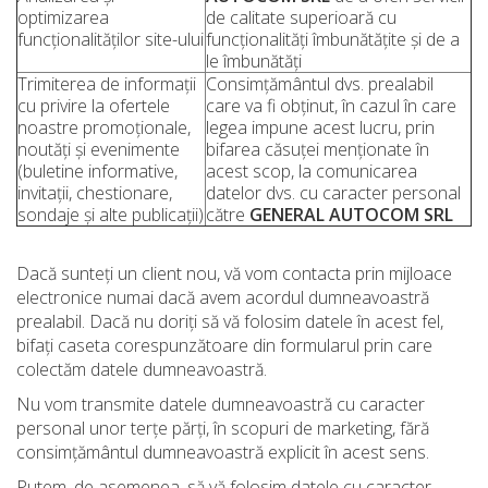
optimizarea
de calitate superioară cu
funcționalităților site-ului
funcționalități îmbunătățite și de a
le îmbunătăți
Trimiterea de informații
Consimțământul dvs. prealabil
cu privire la ofertele
care va fi obținut, în cazul în care
noastre promoționale,
legea impune acest lucru, prin
noutăți și evenimente
bifarea căsuței menționate în
(buletine informative,
acest scop, la comunicarea
invitații, chestionare,
datelor dvs. cu caracter personal
sondaje și alte publicații)
către
GENERAL AUTOCOM SRL
Dacă sunteți un client nou, vă vom contacta prin mijloace
electronice numai dacă avem acordul dumneavoastră
prealabil. Dacă nu doriți să vă folosim datele în acest fel,
bifați caseta corespunzătoare din formularul prin care
colectăm datele dumneavoastră.
Nu vom transmite datele dumneavoastră cu caracter
personal unor terțe părți, în scopuri de marketing, fără
consimțământul dumneavoastră explicit în acest sens.
Putem, de asemenea, să vă folosim datele cu caracter