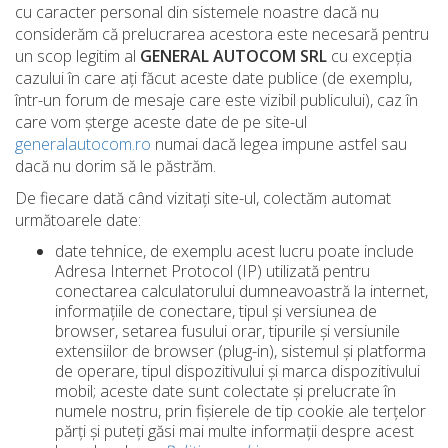
cu caracter personal din sistemele noastre dacă nu
considerăm că prelucrarea acestora este necesară pentru
un scop legitim al
GENERAL AUTOCOM SRL
cu excepția
cazului în care ați făcut aceste date publice (de exemplu,
într-un forum de mesaje care este vizibil publicului), caz în
care vom șterge aceste date de pe site-ul
generalautocom.ro
numai dacă legea impune astfel sau
dacă nu dorim să le păstrăm.
De fiecare dată când vizitați site-ul, colectăm automat
următoarele date:
date tehnice, de exemplu acest lucru poate include
Adresa Internet Protocol (IP) utilizată pentru
conectarea calculatorului dumneavoastră la internet,
informațiile de conectare, tipul și versiunea de
browser, setarea fusului orar, tipurile și versiunile
extensiilor de browser (plug-in), sistemul și platforma
de operare, tipul dispozitivului și marca dispozitivului
mobil; aceste date sunt colectate și prelucrate în
numele nostru, prin fişierele de tip cookie ale terțelor
părți și puteți găsi mai multe informații despre acest