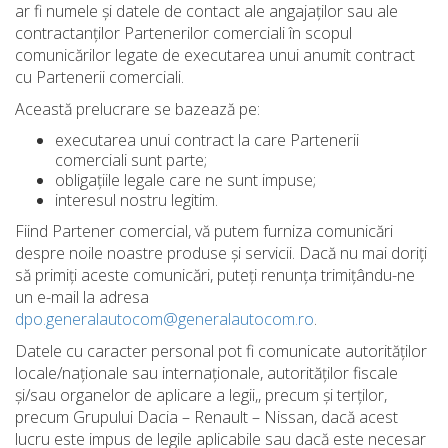
ar fi numele și datele de contact ale angajaților sau ale
contractanților Partenerilor comerciali în scopul
comunicărilor legate de executarea unui anumit contract
cu Partenerii comerciali.
Această prelucrare se bazează pe:
executarea unui contract la care Partenerii
comerciali sunt parte;
obligațiile legale care ne sunt impuse;
interesul nostru legitim.
Fiind Partener comercial, vă putem furniza comunicări
despre noile noastre produse și servicii. Dacă nu mai doriți
să primiți aceste comunicări, puteți renunța trimițându-ne
un e-mail la adresa
dpo.generalautocom@generalautocom.ro
.
Datele cu caracter personal pot fi comunicate autorităților
locale/naționale sau internaționale, autorităților fiscale
și/sau organelor de aplicare a legii,, precum și terților,
precum Grupului Dacia – Renault – Nissan, dacă acest
lucru este impus de legile aplicabile sau dacă este necesar