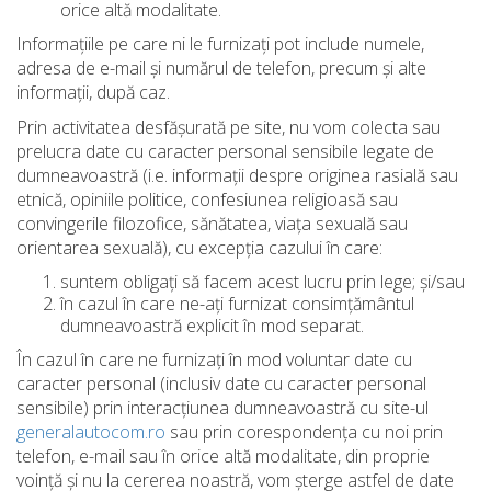
orice altă modalitate.
Informațiile pe care ni le furnizați pot include numele,
adresa de e-mail și numărul de telefon, precum și alte
informații, după caz.
Prin activitatea desfășurată pe site, nu vom colecta sau
prelucra date cu caracter personal sensibile legate de
dumneavoastră (i.e. informații despre originea rasială sau
etnică, opiniile politice, confesiunea religioasă sau
convingerile filozofice, sănătatea, viața sexuală sau
orientarea sexuală), cu excepția cazului în care:
suntem obligați să facem acest lucru prin lege; și/sau
în cazul în care ne-ați furnizat consimțământul
dumneavoastră explicit în mod separat.
În cazul în care ne furnizați în mod voluntar date cu
caracter personal (inclusiv date cu caracter personal
sensibile) prin interacțiunea dumneavoastră cu site-ul
generalautocom.ro
sau prin corespondența cu noi prin
telefon, e-mail sau în orice altă modalitate, din proprie
voință și nu la cererea noastră, vom șterge astfel de date