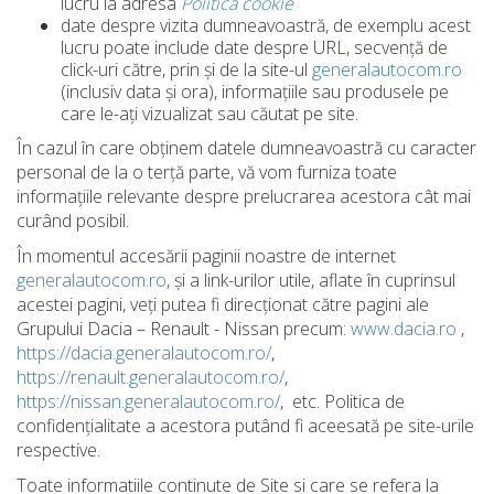
lucru la adresa
Politica cookie
date despre vizita dumneavoastră, de exemplu acest
lucru poate include date despre URL, secvență de
click-uri către, prin și de la site-ul
generalautocom.ro
(inclusiv data și ora), informațiile sau produsele pe
care le-ați vizualizat sau căutat pe site.
În cazul în care obținem datele dumneavoastră cu caracter
personal de la o terță parte, vă vom furniza toate
informațiile relevante despre prelucrarea acestora cât mai
curând posibil.
În momentul accesării paginii noastre de internet
generalautocom.ro
, și a link-urilor utile, aflate în cuprinsul
acestei pagini, veți putea fi direcționat către pagini ale
Grupului Dacia – Renault - Nissan precum:
www.dacia.ro
,
https://dacia.generalautocom.ro/
,
https://renault.generalautocom.ro/
,
https://nissan.generalautocom.ro/
, etc. Politica de
confidențialitate a acestora putând fi aceesată pe site-urile
respective.
Toate informatiile continute de Site si care se refera la