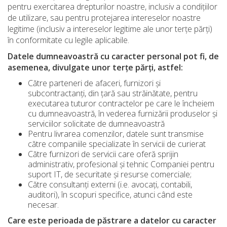
pentru exercitarea drepturilor noastre, inclusiv a condițiilor
de utilizare, sau pentru protejarea intereselor noastre
legitime (inclusiv a intereselor legitime ale unor terțe părți)
în conformitate cu legile aplicabile.
Datele dumneavoastră cu caracter personal pot fi, de
asemenea, divulgate unor terțe părți, astfel:
Către parteneri de afaceri, furnizori și
subcontractanți, din țară sau străinătate, pentru
executarea tuturor contractelor pe care le încheiem
cu dumneavoastră, în vederea furnizării produselor și
serviciilor solicitate de dumneavoastră
Pentru livrarea comenzilor, datele sunt transmise
către companiile specializate în servicii de curierat
Către furnizori de servicii care oferă sprijin
administrativ, profesional și tehnic Companiei pentru
suport IT, de securitate și resurse comerciale;
Către consultanți externi (i.e. avocați, contabili,
auditori), în scopuri specifice, atunci când este
necesar.
Care este perioada de păstrare a datelor cu caracter