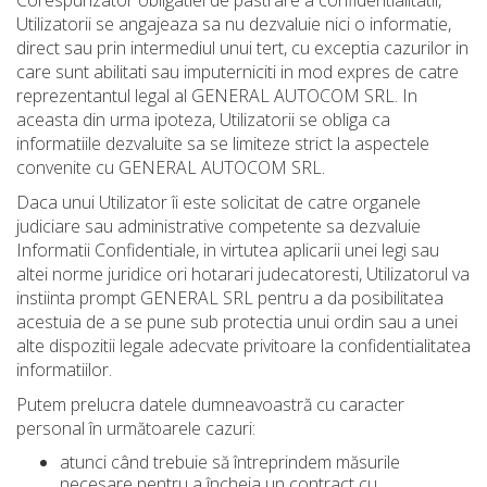
Corespunzator obligatiei de pastrare a confidentialitatii,
Utilizatorii se angajeaza sa nu dezvaluie nici o informatie,
direct sau prin intermediul unui tert, cu exceptia cazurilor in
care sunt abilitati sau imputerniciti in mod expres de catre
reprezentantul legal al GENERAL AUTOCOM SRL. In
aceasta din urma ipoteza, Utilizatorii se obliga ca
informatiile dezvaluite sa se limiteze strict la aspectele
convenite cu GENERAL AUTOCOM SRL.
Daca unui Utilizator îi este solicitat de catre organele
judiciare sau administrative competente sa dezvaluie
Informatii Confidentiale, in virtutea aplicarii unei legi sau
altei norme juridice ori hotarari judecatoresti, Utilizatorul va
instiinta prompt GENERAL SRL pentru a da posibilitatea
acestuia de a se pune sub protectia unui ordin sau a unei
alte dispozitii legale adecvate privitoare la confidentialitatea
informatiilor.
Putem prelucra datele dumneavoastră cu caracter
personal în următoarele cazuri:
atunci când trebuie să întreprindem măsurile
necesare pentru a încheia un contract cu