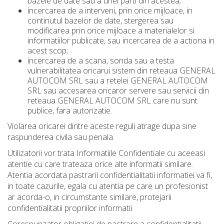
bazele de date sau a unei parti din acestea;
incercarea de a interveni, prin orice mijloace, in
continutul bazelor de date, stergerea sau
modificarea prin orice mijloace a materialelor si
informatiilor publicate, sau incercarea de a actiona in
acest scop;
incercarea de a scana, sonda sau a testa
vulnerabilitatea oricarui sistem din reteaua GENERAL
AUTOCOM SRL sau a retelei GENERAL AUTOCOM
SRL sau accesarea oricaror servere sau servicii din
reteaua GENERAL AUTOCOM SRL care nu sunt
publice, fara autorizatie.
Violarea oricarei dintre aceste reguli atrage dupa sine
raspunderea civila sau penala.
Utilizatorii vor trata Informatiile Confidentiale cu aceeasi
atentie cu care trateaza orice alte informatii similare.
Atentia acordata pastrarii confidentialitatii informatiei va fi,
in toate cazurile, egala cu atentia pe care un profesionist
ar acorda-o, in circumstante similare, protejarii
confidentialitatii propriilor informatii.