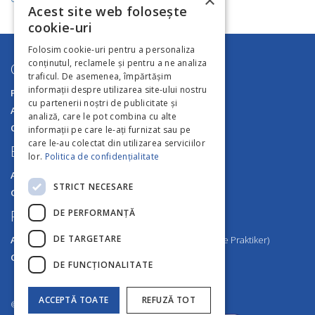
×
Acest site web folosește
cookie-uri
Folosim cookie-uri pentru a personaliza
conținutul, reclamele și pentru a ne analiza
General Autocom
traficul. De asemenea, împărtășim
informații despre utilizarea site-ului nostru
Politica de confidențialitate
cu partenerii noștri de publicitate și
ANPC
analiză, care le pot combina cu alte
Cookies
informații pe care le-ați furnizat sau pe
care le-au colectat din utilizarea serviciilor
Buzău
lor.
Politica de confidențialitate
Adresa:
DN2-E85, Nr. 160, Mărăcineni, Jud. Buzău
STRICT NECESARE
GPS:
45.183449, 26.830829
DE PERFORMANȚĂ
Focșani
DE TARGETARE
Adresa:
Calea Munteniei, Nr. 51, Focșani (vis-a-vis de Praktiker)
GPS:
45.678787, 27.190052
DE FUNCŢIONALITATE
ACCEPTĂ TOATE
REFUZĂ TOT
© 2026
Toate drepturile rezervate.