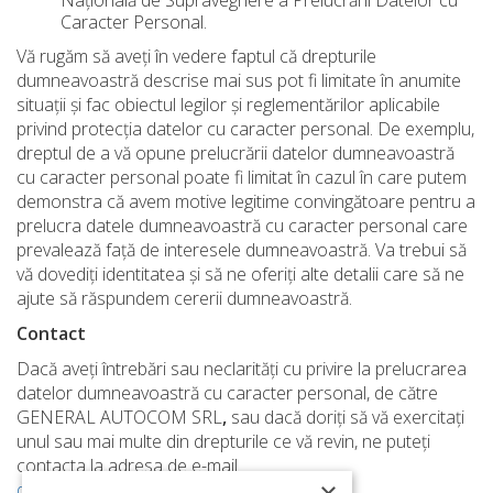
Națională de Supraveghere a Prelucrării Datelor cu
Caracter Personal.
Vă rugăm să aveți în vedere faptul că drepturile
dumneavoastră descrise mai sus pot fi limitate în anumite
situații și fac obiectul legilor și reglementărilor aplicabile
privind protecția datelor cu caracter personal. De exemplu,
dreptul de a vă opune prelucrării datelor dumneavoastră
cu caracter personal poate fi limitat în cazul în care putem
demonstra că avem motive legitime convingătoare pentru a
prelucra datele dumneavoastră cu caracter personal care
prevalează față de interesele dumneavoastră. Va trebui să
vă dovediți identitatea și să ne oferiți alte detalii care să ne
ajute să răspundem cererii dumneavoastră.
Contact
Dacă aveți întrebări sau neclarități cu privire la prelucrarea
datelor dumneavoastră cu caracter personal, de către
GENERAL AUTOCOM SRL
,
sau dacă doriți să vă exercitați
unul sau mai multe din drepturile ce vă revin, ne puteți
contacta la adresa de e-mail
dpo.generalautocom@generalautocom.ro
.