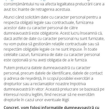
consimţământului nu va afecta legalitatea prelucrării care a
avut loc înainte de retragerea acestuia.
Atunci când solicităm date cu caracter personal pentru a
respecta obligații legale sau contractuale, furnizarea
acestor date cu caracter personal de către
dumneavoastră este obligatorie. Acest lucru înseamnă că,
dacă astfel de date cu caracter personal nu sunt furnizate,
nu vom putea să gestionăm relațiile contractuale sau să
respectăm obligațiile legale ce ne sunt impuse. În toate
celelalte cazuri, furnizarea de date cu caracter personal
este opțională și nu aveți obligația de a le furniza.
Putem prelucra datele dumneavoastră cu caracter
personal, precum datele de identificare, datele de contact
și adresa de reședință, în scopul posibilei exercitări a
drepturilor sau a reclamațiilor noastre împotriva
dumneavoastră în viitor. Această prelucrare se bazează pe
interesul nostru legitim, fiind necesar să ne exercităm
drepturile în cazul unor eventuale litigii.
Concret, vom folosi informațiile dumneavoastră cu