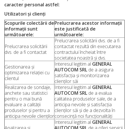
caracter personal astfel:
Utilizatori și clienți
Scopurile colectării de
Prelucrarea acestor informații
informații sunt
este justificată de
următoarele:
următoarele:
Prelucrarea solicitării dvs. de a fi
Prelucrarea solicitării
contactat rezultă din executarea
dvs. de a fi contactat
contractului încheiat între
societatea noastră și dvs.
Interesul legitim al
GENERAL
Gestionarea și
AUTOCOM SRL
de a asigura
optimizarea relației cu
satisfacția și monitorizarea
clientul
clienților săi
Realizarea de sondaje,
Interesul legitim al
GENERAL
anchete sau statistici
AUTOCOM SRL
de a evalua
pentru o mai bună
calitatea produselor sale, de a
evaluare a calității
anticipa nevoile și satisfacția
produselor și pentru a
clienților săi și de a dezvolta în
anticipa nevoile clienților
consecință noi funcționalități
Interesul legitim al
GENERAL
Analizarea și
AUTOCOM SRL
de a oferi servicii